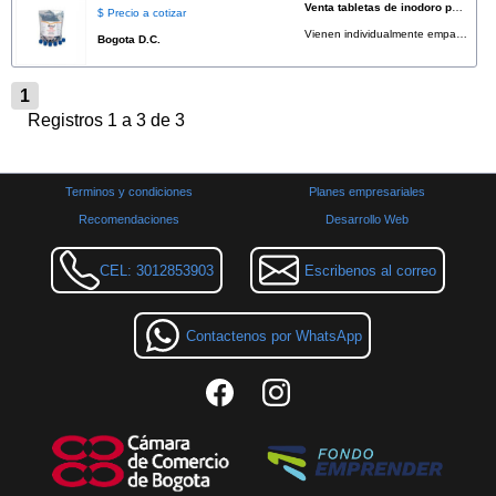
Venta tabletas de inodoro para baños portatiles
$ Precio a cotizar
Vienen individualmente empacadas, en paquetes de 50 unidades, empaque impermeable que evita el contacto con la piel. Emite una fragancia duradera y permite un tiempo de almacenamiento superior al de otros productos similares. * Cobertura para todo el territorio Colombiano
Bogota D.C.
1
Registros 1 a 3 de 3
Terminos y condiciones
Planes empresariales
Recomendaciones
Desarrollo Web
CEL: 3012853903
Escribenos al correo
Contactenos por WhatsApp