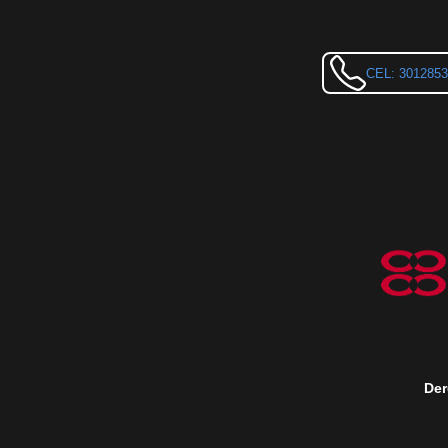
CEL: 301285
Der