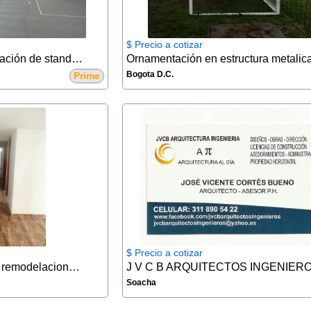
$ Precio a cotizar
Diseño montaje y fabricación de stands ferias y eventos
Ornamentación en estructura metalic
Bogota D.C.
Prime
$ Precio a cotizar
Servicios de acabados, remodelaciones y arreglos
J V C B ARQUITECTOS INGENIER
Soacha