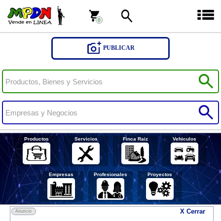
0
0
PUBLICAR
Productos
Servicios
Finca Raiz
Vehiculos
Empresas
Profesionales
Proyectos
X Cerrar
Anuncio