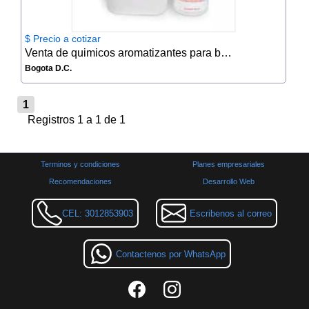
$ Precio a cotizar
Venta de quimicos aromatizantes para baño
Bogota D.C.
1
Registros 1 a 1 de 1
Terminos y condiciones
Planes empresariales
Recomendaciones
Desarrollo Web
CEL: 3012853903
Escribenos al correo
Contactenos por WhatsApp