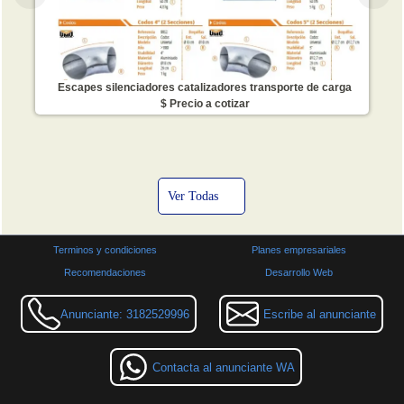
Escapes silenciadores catalizadores transporte de carga
$ Precio a cotizar
Ver Todas
Terminos y condiciones
Planes empresariales
Recomendaciones
Desarrollo Web
Anunciante: 3182529996
Escribe al anunciante
Contacta al anunciante WA