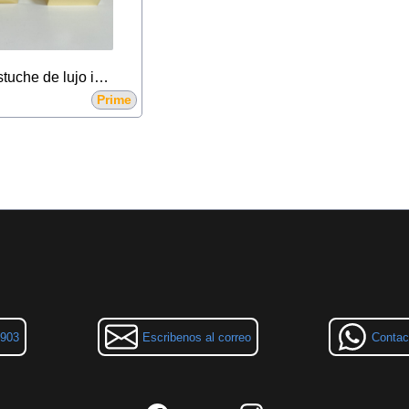
Reloj más pulsera en estuche de lujo importada
Prime
3903
Escribenos al correo
Contac